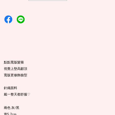
點點寬版髮箍
視覺上墊高顱頂
寬版更修飾臉型
針織面料
戴一整天都舒服
♡
兩色
灰
黑
/
寬5.7cm