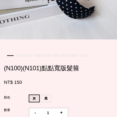
(N100)(N101)點點寬版髮箍
NT$ 150
顏色
灰
黑
數量
-
+