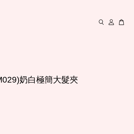
M029)奶白極簡大髮夾