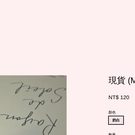
您的購物車目前還是空的。
繼續購物
現貨 (
NT$ 120
顏色
奶白
數量