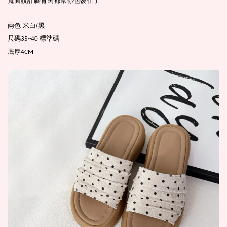
寬面設計腳背肉都幫你包覆住了
兩色 米白/黑
尺碼
標準碼
35~40
底厚
4CM