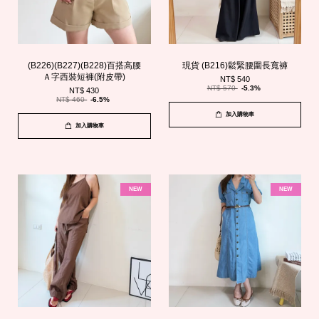
(B226)(B227)(B228)百搭高腰
現貨 (B216)鬆緊腰圍長寬褲
Ａ字西裝短褲(附皮帶)
NT$ 540
NT$ 570
-5.3%
NT$ 430
NT$ 460
-6.5%
加入購物車
加入購物車
NEW
NEW