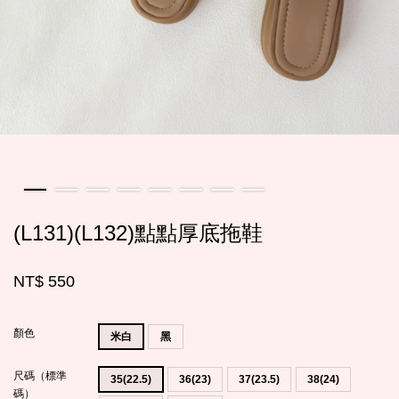
(L131)(L132)點點厚底拖鞋
NT$ 550
顏色
米白
黑
尺碼（標準
35(22.5)
36(23)
37(23.5)
38(24)
碼）