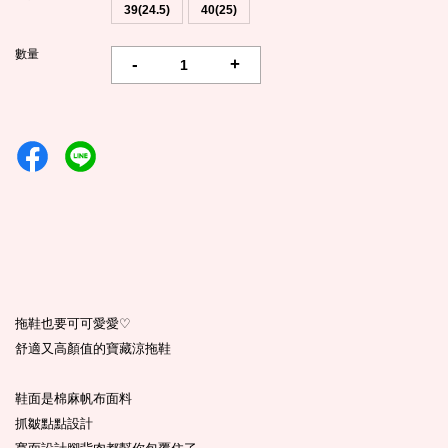
39(24.5)
40(25)
數量
-
+
拖鞋也要可可愛愛
♡
舒適又高顏值的寶藏涼拖鞋
鞋面是棉麻帆布面料
抓皺點點設計