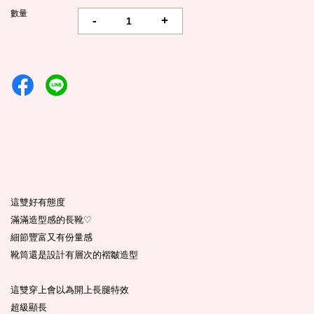
數量
-
+
這雙好有態度
滿滿造型感的長靴
♡
細節豐富又有份量感
靴筒還是設計有層次的褶皺造型
這雙穿上會以為開上長腿特效
超級顯長