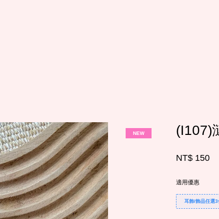
您的購物車目前還是空的。
繼續購物
(I10
NEW
NT$ 150
適用優惠
耳飾/飾品任選3