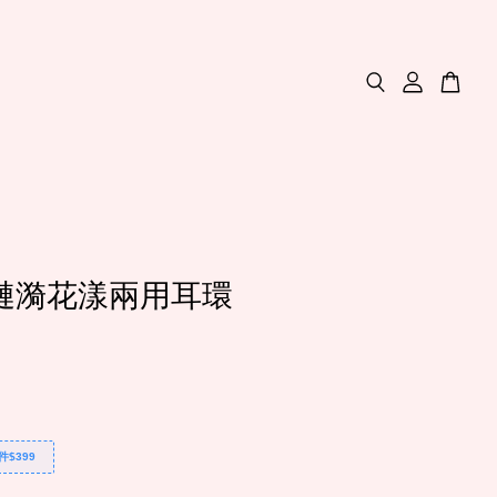
7)漣漪花漾兩用耳環
件$399