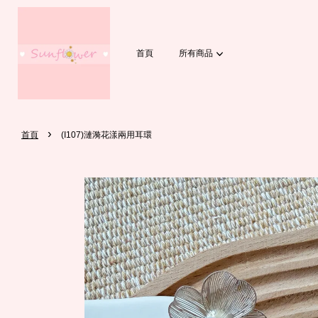
首頁
所有商品
›
首頁
(I107)漣漪花漾兩用耳環