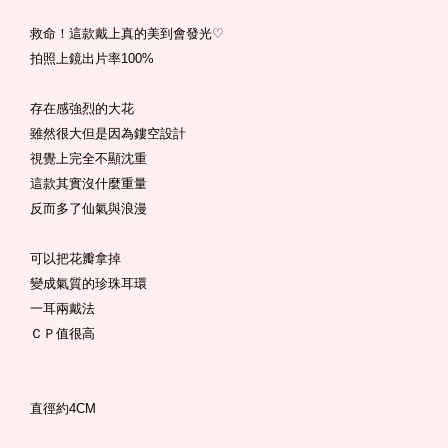
救命！這款戴上真的美到會發光
♡
拍照上鏡出片率
100%
存在感強烈的大花
雖然很大但是因為鏤空設計
視覺上完全不顯沈重
這款其實沒什麼重量
反而多了仙氣與浪漫
可以把花瓣拿掉
變成氣質的珍珠耳環
一耳兩戴法
ＣＰ值很高
直徑約4CM