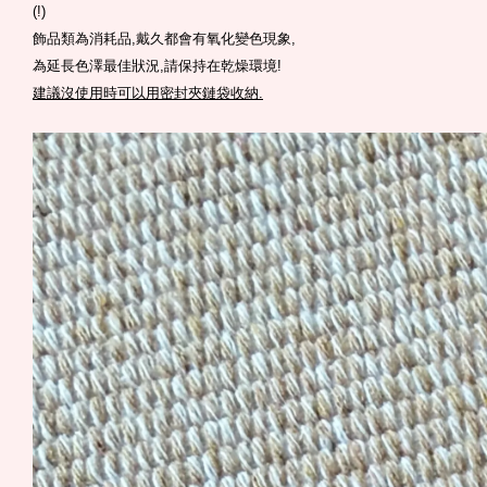
(!)
飾品類為消耗品,戴久都會有氧化變色現象,
為延長色澤最佳狀況,請保持在乾燥環境!
建議沒使用時可以用密封夾鏈袋收納.