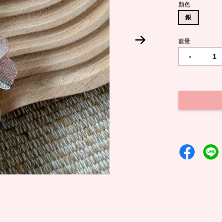
顏色
銀
數量
-