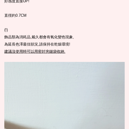
好感度直接
UP!
直徑約0.7CM
(!)
飾品類為消耗品,戴久都會有氧化變色現象,
為延長色澤最佳狀況,請保持在乾燥環境!
建議沒使用時可以用密封夾鏈袋收納.