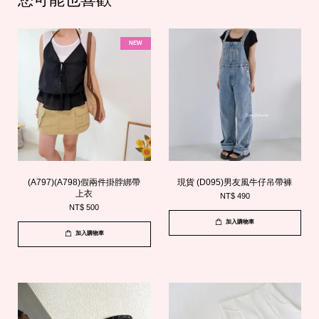
NEW
(A797)(A798)假兩件掛脖綁帶
現貨 (D095)男友風牛仔吊帶褲
上衣
NT$ 490
NT$ 500
加入購物車
加入購物車