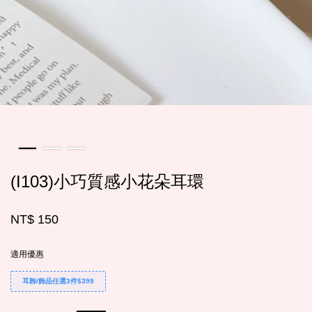
(I103)小巧質感小花朵耳環
NT$ 150
適用優惠
耳飾/飾品任選3件$399