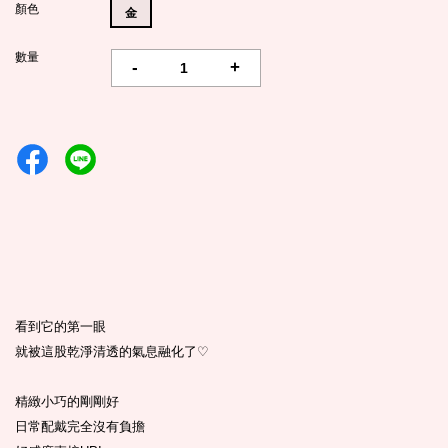
顏色
金
數量
-
+
看到它的第一眼
就被這股乾淨清透的氣息融化了
♡
精緻小巧的剛剛好
日常配戴完全沒有負擔