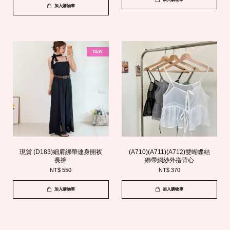
加入購物車
NEW
現貨 (D183)細肩綁帶連身開衩
(A710)(A711)(A712)雙蝴蝶結
長褲
綁帶網紗外搭背心
NT$ 550
NT$ 370
加入購物車
加入購物車