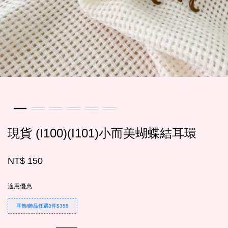
現貨 (I100)(I101)小而美蝴蝶結耳環
NT$ 150
適用優惠
耳飾/飾品任選3件$399