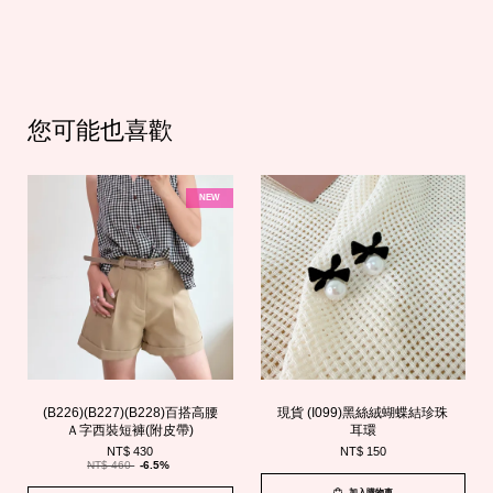
您可能也喜歡
NEW
(B226)(B227)(B228)百搭高腰
現貨 (I099)黑絲絨蝴蝶結珍珠
Ａ字西裝短褲(附皮帶)
耳環
NT$ 430
NT$ 150
NT$ 460
-6.5%
加入購物車