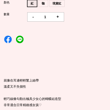
顏色
紅
咖
現貨紅
數量
-
+
就像在耳邊輕輕繫上絲帶
溫柔又不失個性
輕巧線條勾勒出極具少女心的蝴蝶結造型
非常適合日常精緻感女孩
♡