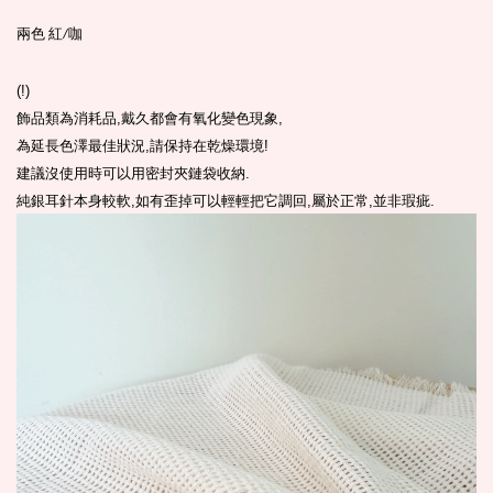
兩色
紅
咖
/
(!)
飾品類為消耗品,戴久都會有氧化變色現象,
為延長色澤最佳狀況,請保持在乾燥環境!
建議沒使用時可以用密封夾鏈袋收納.
純銀耳針本身較軟,如有歪掉可以輕輕把它調回,屬於正常,並非瑕疵.