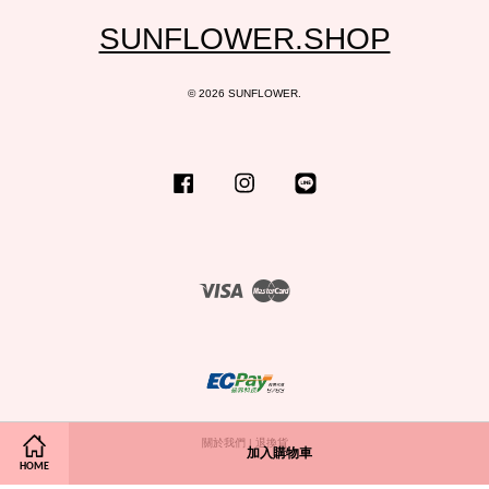
SUNFLOWER.SHOP
© 2026 SUNFLOWER.
Facebook
Instagram
Line
Visa
Master
關於我們
|
退換貨
加入購物車
HOME