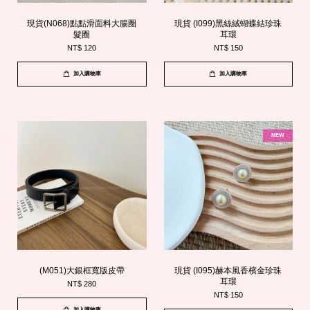
現貨(N068)點點滑面料大腸圈
現貨 (I099)黑絲絨蝴蝶結珍珠
髮圈
耳環
NT$ 120
NT$ 150
加入購物車
加入購物車
NEW
(M051)大銀框寬版皮帶
現貨 (I095)赫本風香檳金珍珠
耳環
NT$ 280
NT$ 150
加入購物車