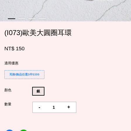
(I073)歐美大圓圈耳環
NT$ 150
適用優惠
耳飾/飾品任選3件$399
顏色
銀
數量
-
+