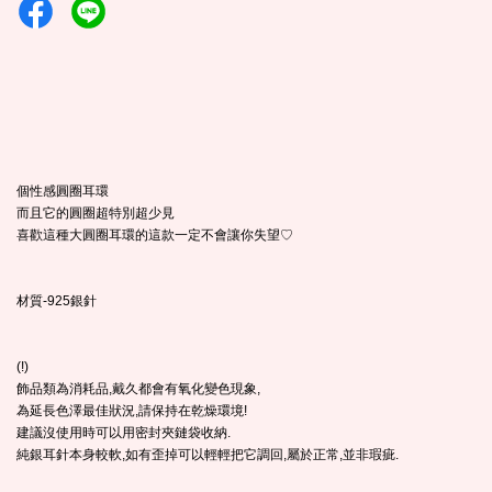
個性感圓圈耳環
而且它的圓圈超特別超少見
喜歡這種大圓圈耳環的這款一定不會讓你失望♡
材質-925銀針
(!)
飾品類為消耗品,戴久都會有氧化變色現象,
為延長色澤最佳狀況,請保持在乾燥環境!
建議沒使用時可以用密封夾鏈袋收納.
純銀耳針本身較軟,如有歪掉可以輕輕把它調回,屬於正常,並非瑕疵.