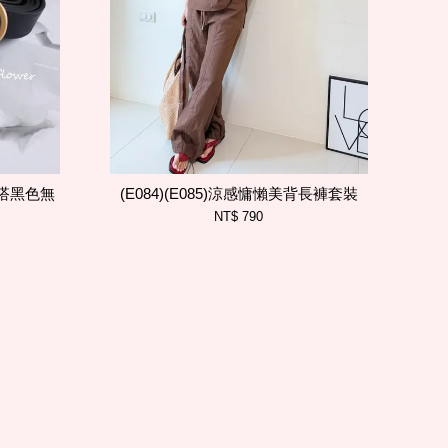
)百搭黑色無
(E084)(E085)涼感慵懶美背長褲套裝
NT$ 790