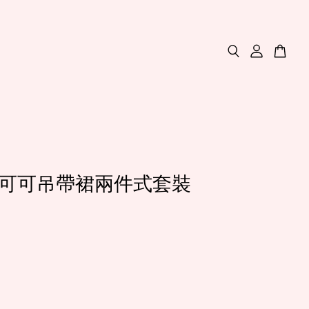
50)可可吊帶裙兩件式套裝