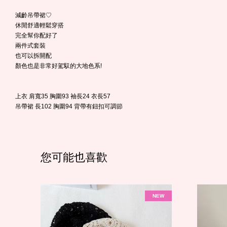
減齡吊帶裙♡
休閒舒適輕鬆穿搭
完全幫你配好了
兩件式套裝
也可以拆開配
顏色也是非常好駕馭的大地色系!
上衣 肩寬35 胸圍93 袖長24 衣長57
吊帶裙 長102 胸圍94 背帶有鈕扣可調節
您可能也喜歡
NEW