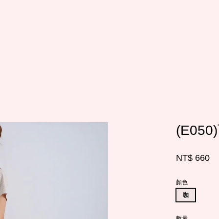
您的購物車目前還是空的。
繼續購物
(E0
NT$ 660
顏色
咖
數量