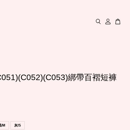
C051)(C052)(C053)綁帶百褶短褲
黑/M
灰/S