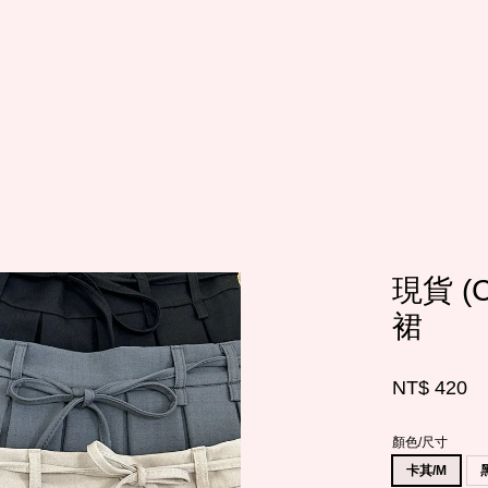
您的購物車目前還是空的。
繼續購物
現貨 (
裙
NT$ 420
顏色/尺寸
卡其/M