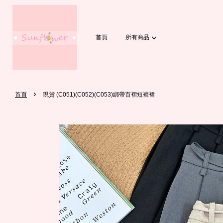
首頁
所有商品
›
首頁
現貨 (C051)(C052)(C053)綁帶百褶短褲裙