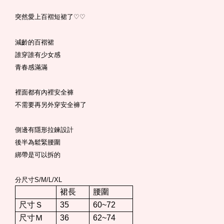
突然愛上百褶短裙了
♡
♡
減齡的百褶裙
誰穿誰有少女感
青春感滿滿
裡面都有內裡安全褲
不需要再另外穿安全褲了
側邊有隱形拉鍊設計
後半為鬆緊腰圍
綁帶是可以拆的
分尺寸S/M/L/XL
裙長
腰圍
尺寸Ｓ
35
60~72
尺寸Ｍ
36
62~74