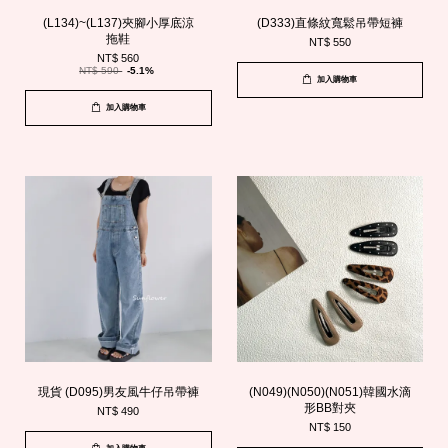
(L134)~(L137)夾腳小厚底涼
(D333)直條紋寬鬆吊帶短褲
拖鞋
NT$ 550
NT$ 560
NT$ 590
-5.1%
加入購物車
加入購物車
現貨 (D095)男友風牛仔吊帶褲
(N049)(N050)(N051)韓國水滴
形BB對夾
NT$ 490
NT$ 150