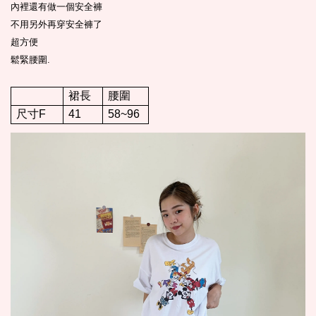
內裡還有做一個安全褲
不用另外再穿安全褲了
超方便
鬆緊腰圍
.
裙長
腰圍
尺寸F
41
58~96