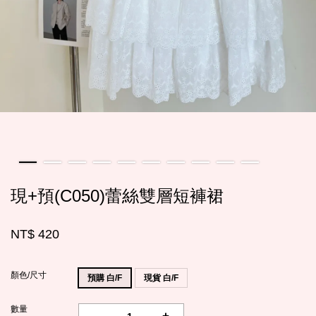
現+預(C050)蕾絲雙層短褲裙
NT$ 420
顏色/尺寸
預購 白/F
現貨 白/F
數量