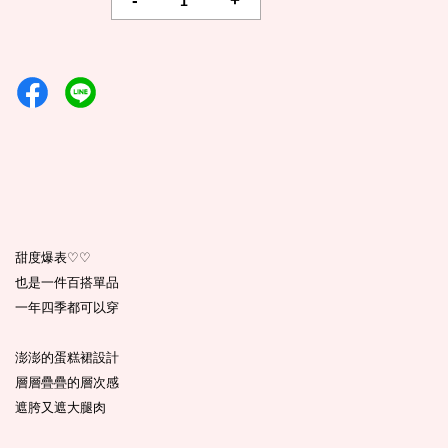
-
+
甜度爆表
♡
♡
也是一件百搭單品
一年四季都可以穿
澎澎的蛋糕裙設計
層層疊疊的層次感
遮胯又遮大腿肉