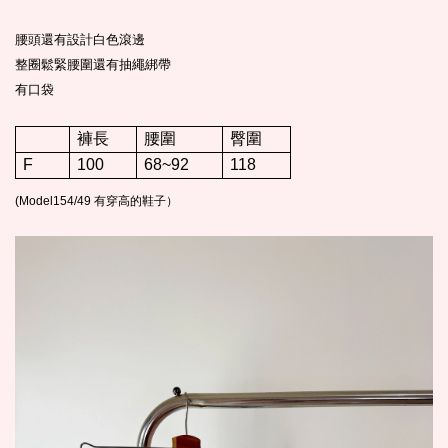
腰頭還有設計白色滾邊
整圈鬆緊腰圍還有抽繩綁帶
有口袋
褲長
腰圍
臀圍
F
100
68~92
118
(Model154/49 有穿高的鞋子）