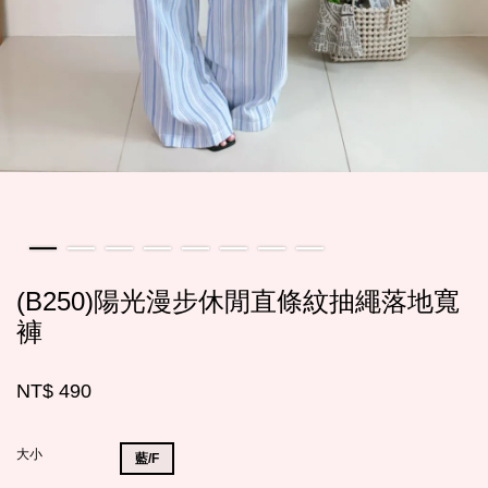
(B250)陽光漫步休閒直條紋抽繩落地寬
褲
NT$ 490
大小
藍/F