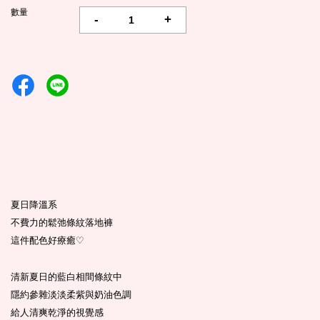
數量
-
+
夏日降溫系
不費力的鬆弛條紋落地褲
這件配色好療癒
♡
清新夏日的藍白相間條紋中
隱約參雜淡淡柔紫與奶油色調
給人清爽乾淨的視覺感