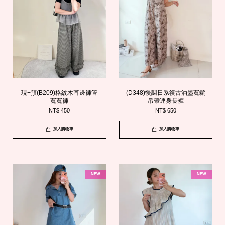
現+預(B209)格紋木耳邊褲管
(D348)慢調日系復古油墨寬鬆
寬寬褲
吊帶連身長褲
NT$ 450
NT$ 650
加入購物車
加入購物車
NEW
NEW