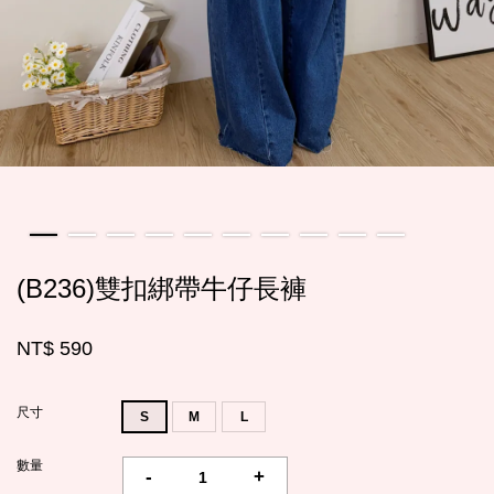
(B236)雙扣綁帶牛仔長褲
NT$ 590
尺寸
S
M
L
數量
-
+