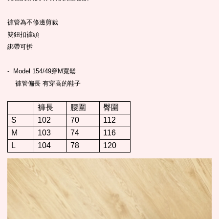
褲管為不修邊剪裁
雙鈕扣褲頭
綁帶可拆
- Model 154/49穿M寬鬆
褲管偏長 有穿高的鞋子
褲長
腰圍
臀圍
S
102
70
112
M
103
74
116
L
104
78
120