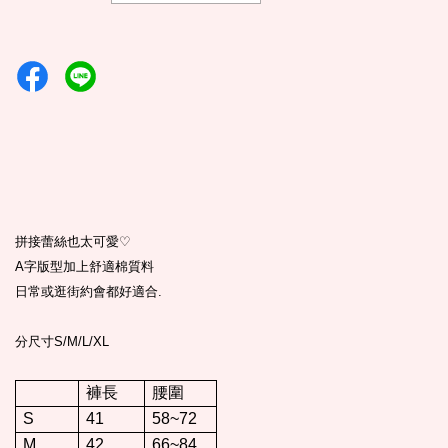
拼接蕾絲也太可愛
♡
A
字版型加上舒適棉質料
日常或逛街約會都好適合
.
分尺寸S/M/L/XL
褲
長
腰圍
S
41
58~72
M
42
66~84