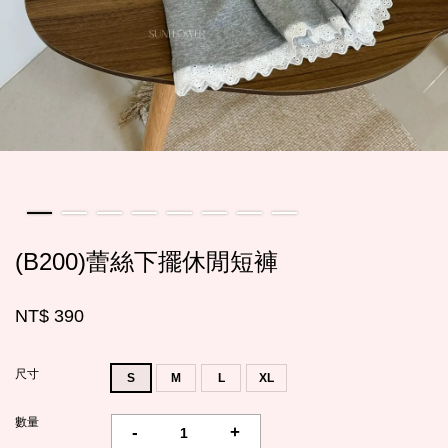
(B200)蕾絲下擺休閒短褲
NT$ 390
尺寸
S
M
L
XL
數量
-
+