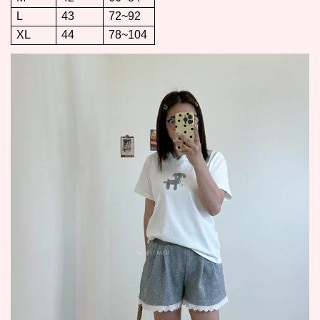
L
43
72~92
XL
44
78~104