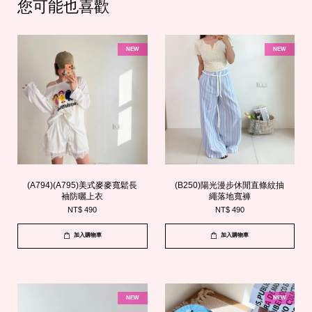
您可能也喜歡
NEW
NEW
(A794)(A795)美式麥麥寬鬆長
(B250)陽光漫步休閒直條紋抽
袖防曬上衣
繩落地寬褲
NT$ 490
NT$ 490
加入購物車
加入購物車
NEW
NEW