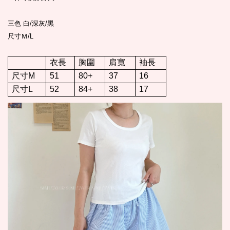
三色 白/深灰/黑
尺寸Ｍ/L
衣長
胸圍
肩寬
袖長
尺寸M
51
80+
37
16
尺寸L
52
84+
38
17