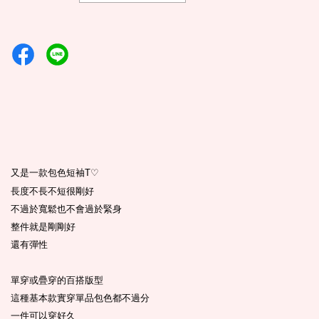
又是一款包色短袖T
♡
長度不長不短很剛好
不過於寬鬆也不會過於緊身
整件就是剛剛好
還有彈性
單穿或疊穿的百搭版型
這種基本款實穿單品包色都不過分
一件可以穿好久