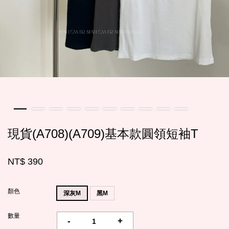
現貨(A708)(A709)基本款圓領短袖T
NT$ 390
顏色
深灰M
黑M
數量
-
+