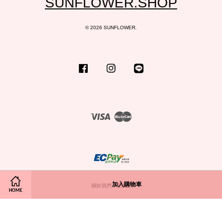
SUNFLOWER.SHOP
© 2026 SUNFLOWER.
Facebook
Instagram
Line
Visa
Master
加入購物車
關於我們
|
退換貨
HOME