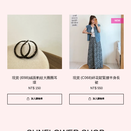
NEW
現貨 (I098)絨面豹紋大圈圈耳
現貨 (C068)碎花鬆緊腰半身長
環
裙
NT$ 150
NT$ 550
加入購物車
加入購物車