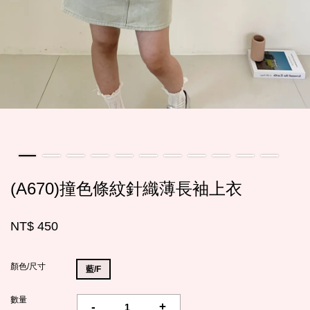
(A670)撞色條紋針織薄長袖上衣
NT$ 450
顏色/尺寸
藍/F
數量
-
+