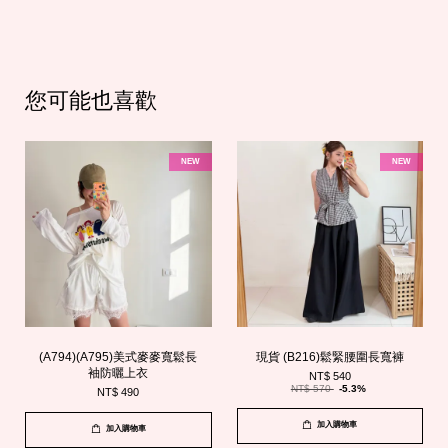
您可能也喜歡
NEW
NEW
(A794)(A795)美式麥麥寬鬆長
現貨 (B216)鬆緊腰圍長寬褲
袖防曬上衣
NT$ 540
NT$ 570
-5.3%
NT$ 490
加入購物車
加入購物車