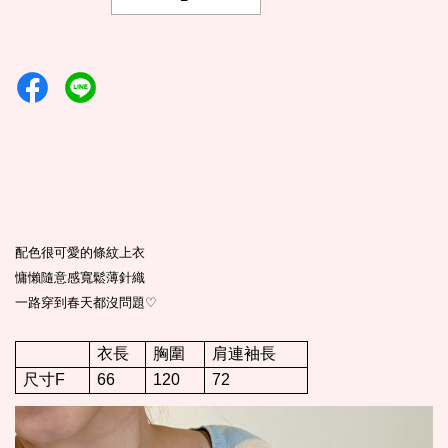
配色很可愛的條紋上衣
慵懶隨意感寬鬆薄針織
一路穿到春天都沒問題
♡
衣長
胸圍
肩連袖長
尺寸F
66
120
72