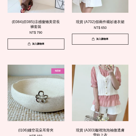
(E084)(E085)涼感慵懶美背長
現貨 (A702)假兩件襯衫連衣裙
褲套裝
NT$ 650
NT$ 790
加入購物車
加入購物車
NEW
(I106)鏤空花朵耳骨夾
現貨 (A303)皺褶泡泡袖微透膚
雪紡上衣