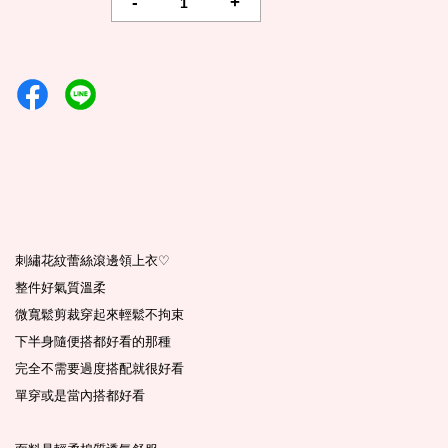
-
+
刺繡花紋蕾絲滾邊領上衣
♡
整件好氣質溫柔
微寬鬆剪裁穿起來輕鬆不拘束
下半身隨便搭都好看的那種
完全不需要過度搭配就很好看
單穿或是當內搭都好看