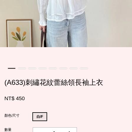
(A633)刺繡花紋蕾絲領長袖上衣
NT$ 450
顏色/尺寸
白/F
數量