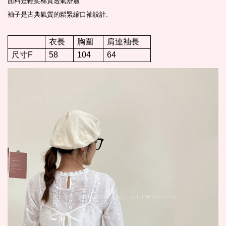
面料是輕柔棉質透氣舒服
袖子是古典氣質的鬆緊縮口袖設計.
衣長
胸圍
肩連袖長
尺寸F
58
104
64