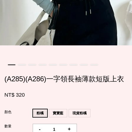
(A285)(A286)一字領長袖薄款短版上衣
NT$ 320
顏色
粉橘
寶寶藍
現貨粉橘
數量
-
+