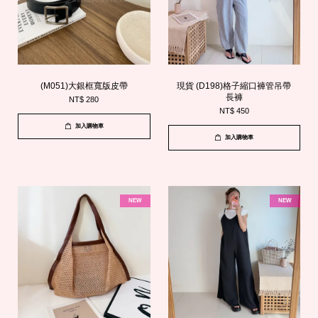
(M051)大銀框寬版皮帶
現貨 (D198)格子縮口褲管吊帶
長褲
NT$ 280
NT$ 450
加入購物車
加入購物車
NEW
NEW