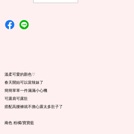
溫柔可愛的顏色
♡
春天開始可以當辣妹了
簡簡單單一件滿滿小心機
可露肩可露肚
搭配高腰褲就不擔心露太多肚子了
兩色 粉橘/寶寶藍