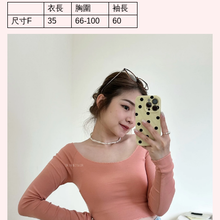
衣長
胸圍
袖長
尺寸F
35
66-100
60