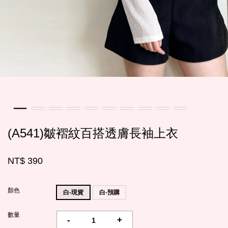
(A541)皺褶紋百搭透膚長袖上衣
NT$ 390
顏色
白-現貨
白-預購
數量
-
+