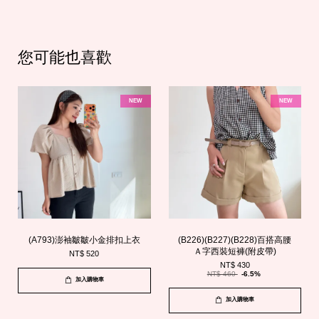
您可能也喜歡
NEW
NEW
(A793)澎袖皺皺小金排扣上衣
(B226)(B227)(B228)百搭高腰
Ａ字西裝短褲(附皮帶)
NT$ 520
NT$ 430
NT$ 460
-6.5%
加入購物車
加入購物車