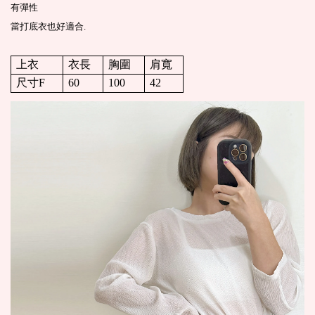
有彈性
當打底衣也好適合.
上衣
衣長
胸圍
肩寬
尺寸F
60
100
42