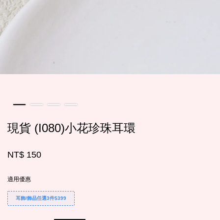
現貨 (I080)小花珍珠耳環
NT$ 150
適用優惠
耳飾/飾品任選3件$399