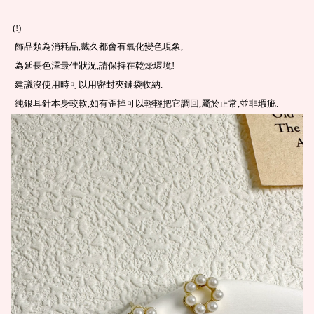
(!)
飾品類為消耗品,戴久都會有氧化變色現象,
為延長色澤最佳狀況,請保持在乾燥環境!
建議沒使用時可以用密封夾鏈袋收納.
純銀耳針本身較軟,如有歪掉可以輕輕把它調回,屬於正常,並非瑕疵.