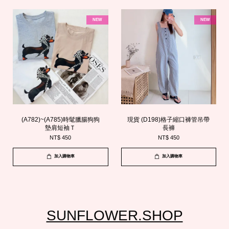
NEW
NEW
(A782)~(A785)時髦臘腸狗狗
現貨 (D198)格子縮口褲管吊帶
墊肩短袖Ｔ
長褲
NT$ 450
NT$ 450
加入購物車
加入購物車
SUNFLOWER.SHOP