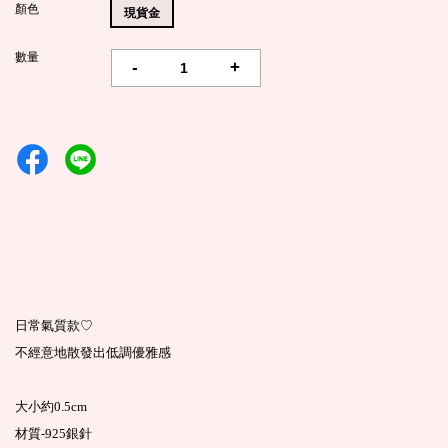
顏色
現貨金
數量
-
+
日常氣質款♡
不經意地散發出低調優雅感
大小約0.5cm
材質-925銀針