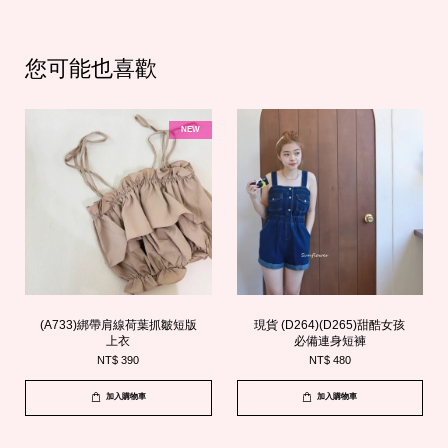
您可能也喜歡
NEW
(A733)綁帶肩線荷葉抓皺短版
現貨 (D264)(D265)甜酷女孩
上衣
必備連身短褲
NT$ 390
NT$ 480
加入購物車
加入購物車