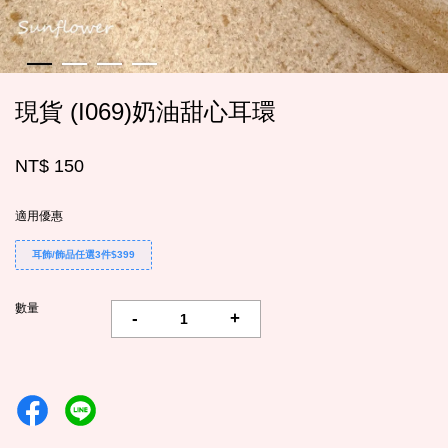
現貨 (I069)奶油甜心耳環
NT$ 150
適用優惠
耳飾/飾品任選3件$399
數量
-
+