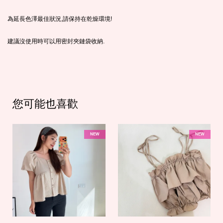
為延長色澤最佳狀況,請保持在乾燥環境!
建議沒使用時可以用密封夾鏈袋收納.
您可能也喜歡
NEW
NEW