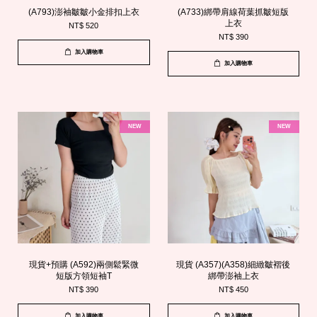
(A793)澎袖皺皺小金排扣上衣
(A733)綁帶肩線荷葉抓皺短版
上衣
NT$ 520
NT$ 390
加入購物車
加入購物車
NEW
NEW
現貨+預購 (A592)兩側鬆緊微
現貨 (A357)(A358)細緻皺褶後
短版方領短袖T
綁帶澎袖上衣
NT$ 390
NT$ 450
加入購物車
加入購物車