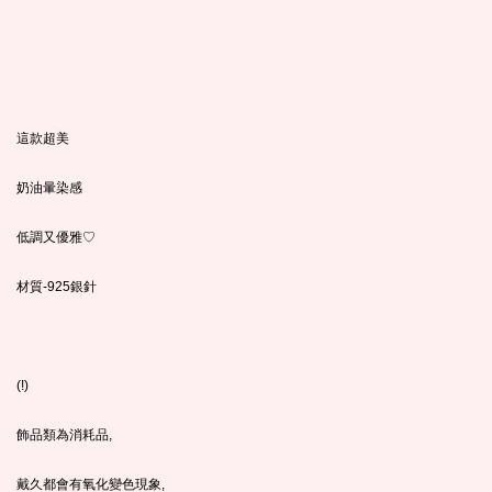
這款超美
奶油暈染感
低調又優雅♡
材質-925銀針
(!)
飾品類為消耗品,
戴久都會有氧化變色現象,