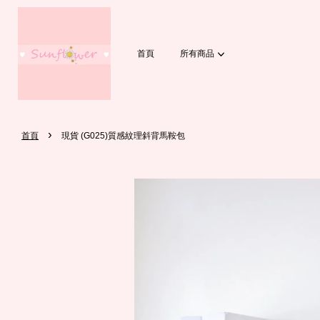
首頁
所有商品
›
首頁
現貨 (G025)質感紋理斜背馬鞍包