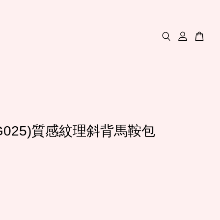
(G025)質感紋理斜背馬鞍包