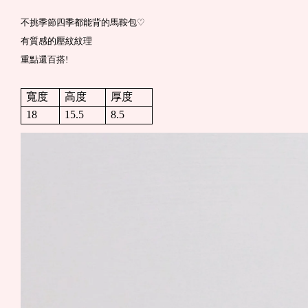
♡
不挑季節四季都能背的馬鞍包
有質感的壓紋紋理
重點還百搭!
寬度
高度
厚度
18
15.5
8.5