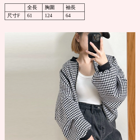
全長
胸圍
袖長
尺寸F
61
124
64