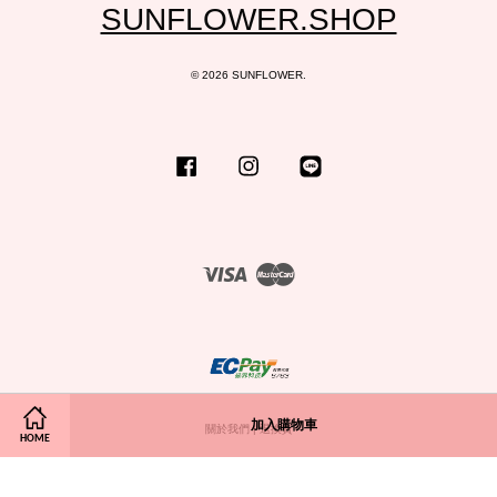
SUNFLOWER.SHOP
© 2026 SUNFLOWER.
Facebook
Instagram
Line
Visa
Master
加入購物車
關於我們
|
退換貨
HOME