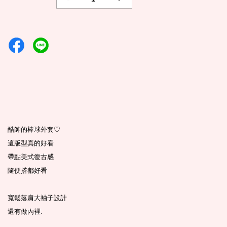
酷帥的棒球外套♡
這版型真的好看
帶點美式復古感
隨便搭都好看
寬鬆落肩大袖子設計
還有做內裡.