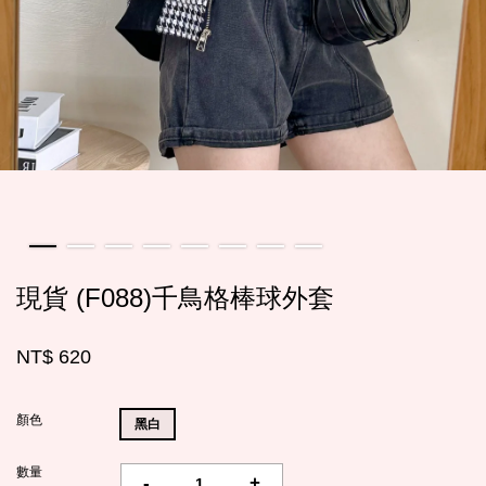
現貨 (F088)千鳥格棒球外套
NT$ 620
顏色
黑白
數量
-
+