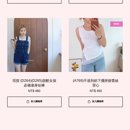
NEW
現貨 (D264)(D265)甜酷女孩
(A769)不規則斜下擺拼接蕾絲
必備連身短褲
背心
NT$ 480
NT$ 450
加入購物車
加入購物車