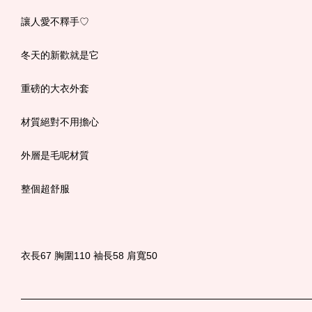
讓人愛不釋手♡
冬天的新歡就是它
重磅的大衣外套
材質絕對不用擔心
外層是毛呢材質
整個超舒服
衣長67 胸圍110 袖長58 肩寬50