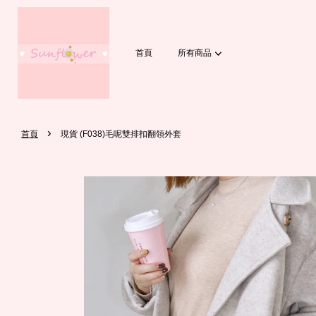
首頁
所有商品
›
首頁
現貨 (F038)毛呢雙排扣翻領外套