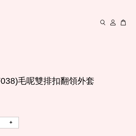
(F038)毛呢雙排扣翻領外套
+