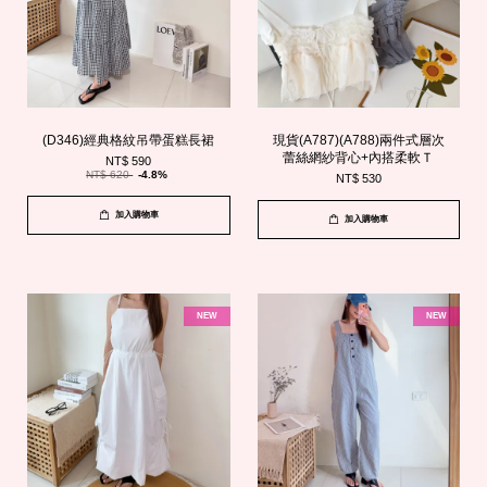
(D346)經典格紋吊帶蛋糕長裙
現貨(A787)(A788)兩件式層次
蕾絲網紗背心+內搭柔軟Ｔ
NT$ 590
NT$ 620
-4.8%
NT$ 530
加入購物車
加入購物車
NEW
NEW