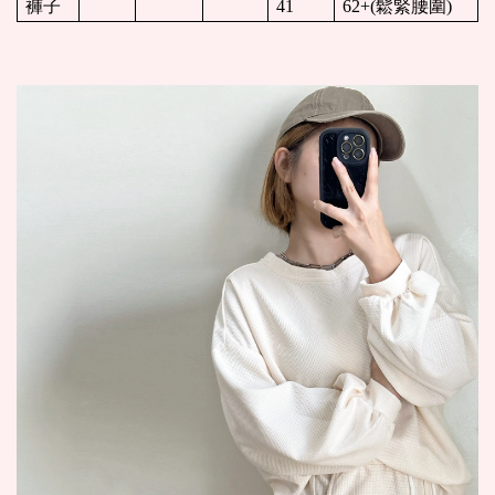
褲子
41
62+(
鬆緊腰圍)