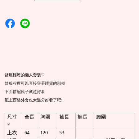
♡
舒服輕鬆的懶人套裝
舒服程度可以直接穿著睡覺的那種
下面搭配靴子就超好看
配上西裝外套也太過分好看了吧!!
尺寸
全長
胸圍
袖長
褲長
腰圍
F
上衣
64
120
53