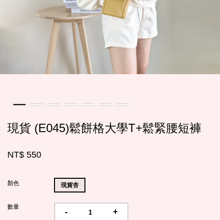
現貨 (E045)鬆餅格大學T+鬆緊腰短褲
NT$ 550
顏色
現貨杏
數量
-
+