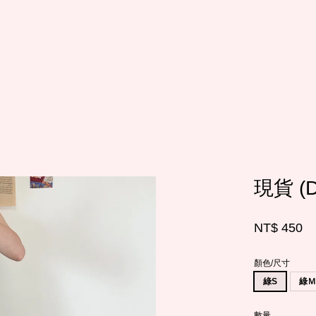
您的購物車目前還是空的。
繼續購物
現貨 (
NT$ 450
顏色/尺寸
綠S
綠
數量