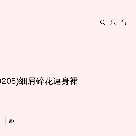
D208)細肩碎花連身裙
Ｍ
綠L