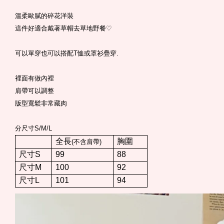
溫柔歐膩的碎花洋裝
這件好適合戴著草帽去草地野餐
♡
可以單穿也可以搭配
T
恤或罩衫疊穿
.
裡面有做內裡
肩帶可以調整
版型寬鬆非常藏肉
分尺寸
S/M/L
全長
胸圍
(
不含肩帶
)
尺寸S
99
88
尺寸M
100
92
尺寸L
101
94