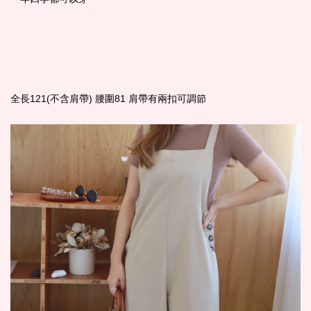
全長121(不含肩帶) 腰圍81 肩帶有兩扣可調節