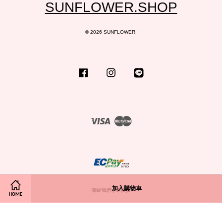
SUNFLOWER.SHOP
© 2026 SUNFLOWER.
Facebook
Instagram
Line
Visa
Master
加入購物車
關於我們
|
退換貨
HOME