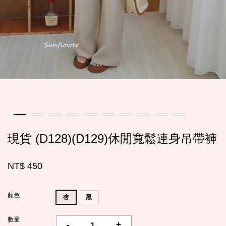
現貨 (D128)(D129)休閒寬鬆連身吊帶褲
NT$ 450
顏色
杏
黑
數量
-
+