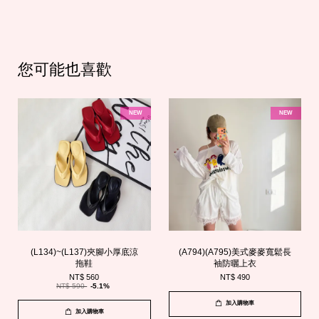
您可能也喜歡
NEW
NEW
(L134)~(L137)夾腳小厚底涼
(A794)(A795)美式麥麥寬鬆長
拖鞋
袖防曬上衣
NT$ 560
NT$ 490
NT$ 590
-5.1%
加入購物車
加入購物車