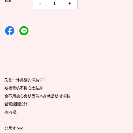
數量
-
+
♡♡
又是一件美翻的洋裝
皺褶雪紡不擔心太貼身
也不用擔心會皺因為本身就是皺感洋裝
鬆緊腰圍設計
有內裡.
分尺寸 S/M