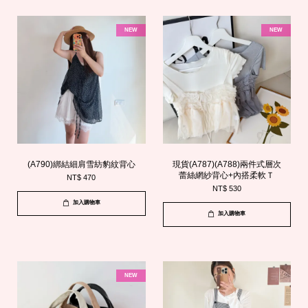
NEW
NEW
(A790)綁結細肩雪紡豹紋背心
現貨(A787)(A788)兩件式層次
蕾絲網紗背心+內搭柔軟Ｔ
NT$ 470
NT$ 530
加入購物車
加入購物車
NEW