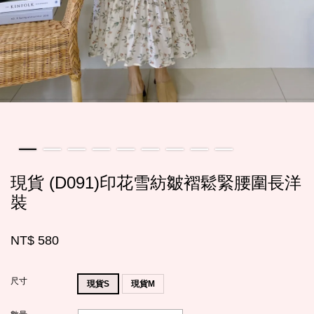
現貨 (D091)印花雪紡皺褶鬆緊腰圍長洋
裝
NT$ 580
尺寸
現貨S
現貨M