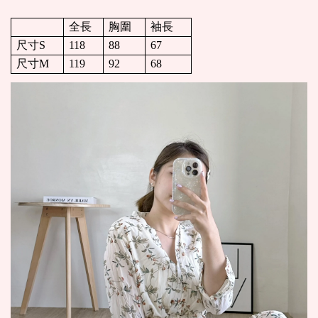
全長
胸圍
袖長
尺寸S
118
88
67
尺寸M
119
92
68