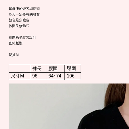
超舒服的燈芯絨長褲
冬天一定要有的材質
顏色是焦糖色
休閒又修飾♡
腰圍為半鬆緊設計
直筒版型
現貨Ｍ
褲長
腰圍
臀圍
尺寸M
96
64~74
106