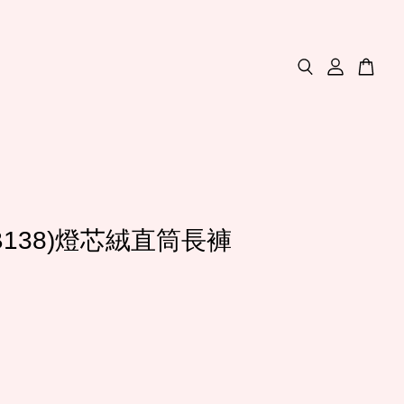
B138)燈芯絨直筒長褲