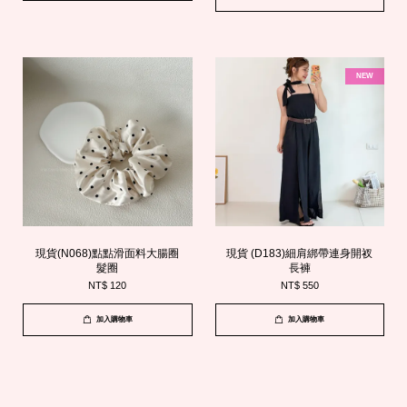
NEW
現貨(N068)點點滑面料大腸圈
現貨 (D183)細肩綁帶連身開衩
髮圈
長褲
NT$ 120
NT$ 550
加入購物車
加入購物車