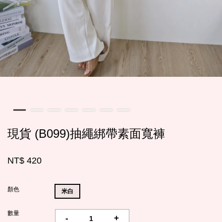
現貨 (B099)抽繩綁帶素面寬褲
NT$ 420
顏色
米白
數量
-
+