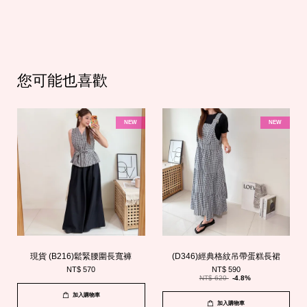
您可能也喜歡
NEW
NEW
現貨 (B216)鬆緊腰圍長寬褲
(D346)經典格紋吊帶蛋糕長裙
NT$ 570
NT$ 590
NT$ 620
-4.8%
加入購物車
加入購物車