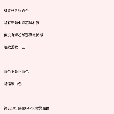
材質秋冬很適合
是有點類似燈芯絨材質
但沒有燈芯絨那麼粗糙感
這款柔軟一些
白色不是正白色
是偏米白色
褲長101 腰圍64~96鬆緊腰圍