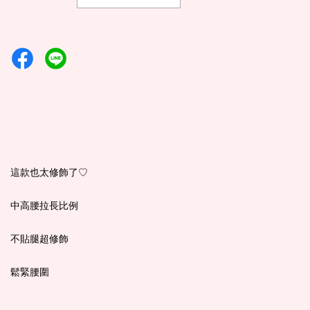
這款也太修飾了♡
中高腰拉長比例
不貼腿超修飾
鬆緊腰圍