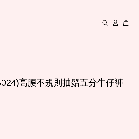
(B024)高腰不規則抽鬚五分牛仔褲