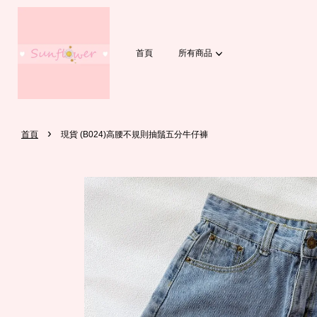
首頁
所有商品
›
首頁
現貨 (B024)高腰不規則抽鬚五分牛仔褲