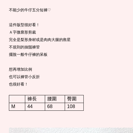
不能少的牛仔五分短褲
♡
這件版型很好看！
Ａ字微廓形剪裁
完全是梨形身材或是肉肉大腿的救星
不規則的抽鬚褲管
擺脫一般牛仔褲的呆板
想再增加比例
也可以褲管小反折
也很好看！
褲長
腰圍
臀圍
M
44
68
108