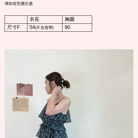
增加造型層次感
衣長
胸圍
尺寸F
54
90
(
不含肩帶)