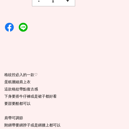
-
+
格紋控必入的一款
♡
蛋糕層細肩上衣
這款格紋帶點復古感
下身要搭牛仔褲或是裙子都好看
要甜要酷都可以
肩帶可調節
附綁帶要綁脖子或是綁腰上都可以