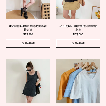
(B248)(B249)緞面睫毛蕾絲鬆
(A797)(A798)假兩件掛脖綁帶
緊短褲
上衣
NT$ 480
NT$ 500
加入購物車
加入購物車