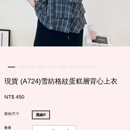
現貨 (A724)雪紡格紋蛋糕層背心上衣
NT$ 450
顏色/尺寸
黑綠/F
數量