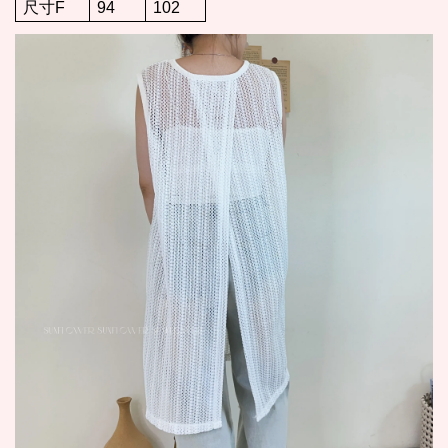
尺寸F
94
102