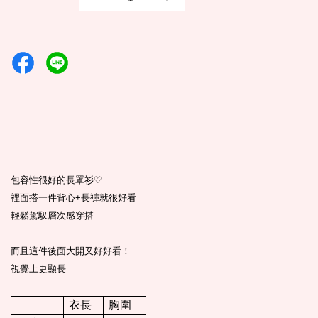
包容性很好的長罩衫
♡
裡面搭一件背心
+
長褲就很好看
輕鬆駕馭層次感穿搭
而且這件後面大開叉好好看！
視覺上更顯長
衣長
胸圍