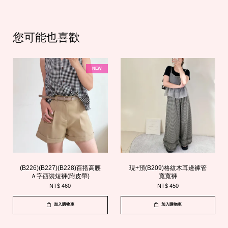
您可能也喜歡
NEW
(B226)(B227)(B228)百搭高腰
現+預(B209)格紋木耳邊褲管
Ａ字西裝短褲(附皮帶)
寬寬褲
NT$ 460
NT$ 450
加入購物車
加入購物車