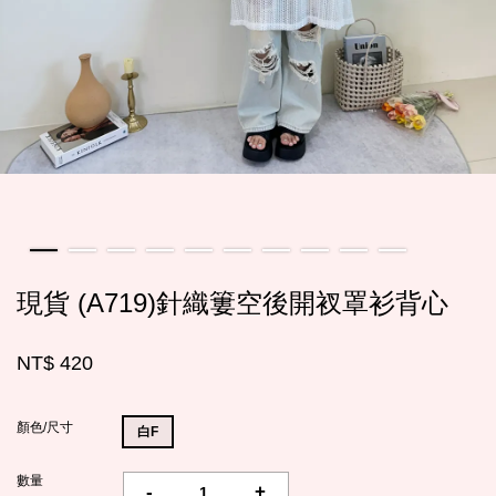
現貨 (A719)針織簍空後開衩罩衫背心
NT$ 420
顏色/尺寸
白F
數量
-
+