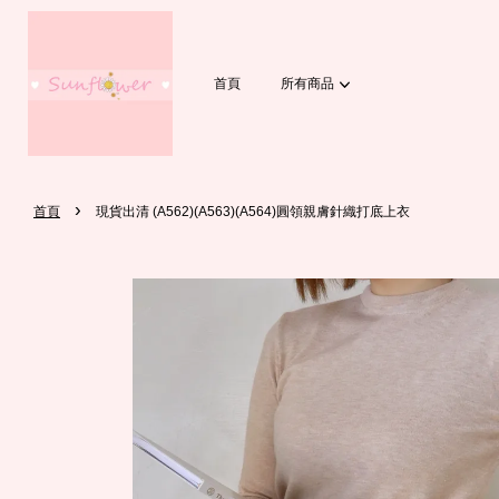
首頁
所有商品
›
首頁
現貨出清 (A562)(A563)(A564)圓領親膚針織打底上衣