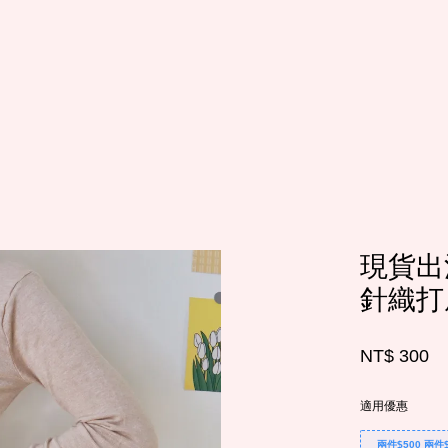
您的購物車目前還是空的。
繼續購物
現貨出清
針織打
NT$ 300
適用優惠
兩件$500 兩件$