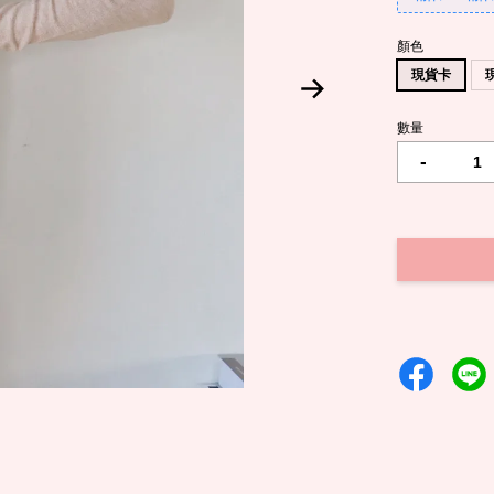
顏色
現貨卡
數量
-