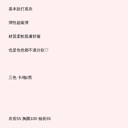
基本款打底衣
彈性超級彈
材質柔軟親膚舒服
也是包色都不過分款♡
三色 卡/咖/黑
衣長55 胸圍100 袖長55