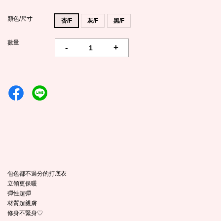
顏色/尺寸
杏/F
灰/F
黑/F
數量
-
+
包色都不過分的打底衣
立領更保暖
彈性超彈
材質超親膚
修身不緊身♡