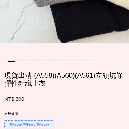
現貨出清 (A558)(A560)(A561)立領坑條
彈性針織上衣
NT$ 300
適用優惠
兩件$500 兩件$500 兩件$500