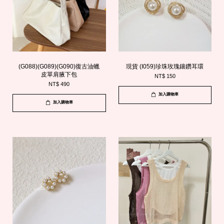
(G088)(G089)(G090)復古油蠟
現貨 (I059)珍珠玫瑰鑲鑽耳環
皮單肩腋下包
NT$ 150
NT$ 490
加入購物車
加入購物車