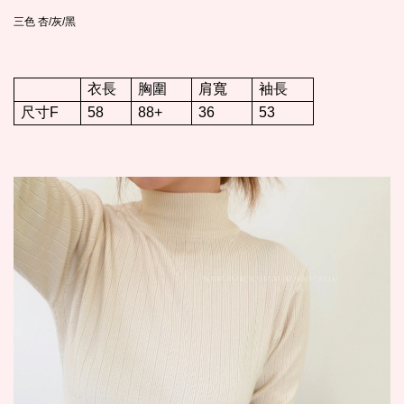
三色 杏/灰/黑
衣長
胸圍
肩寬
袖長
尺寸F
58
88+
36
53