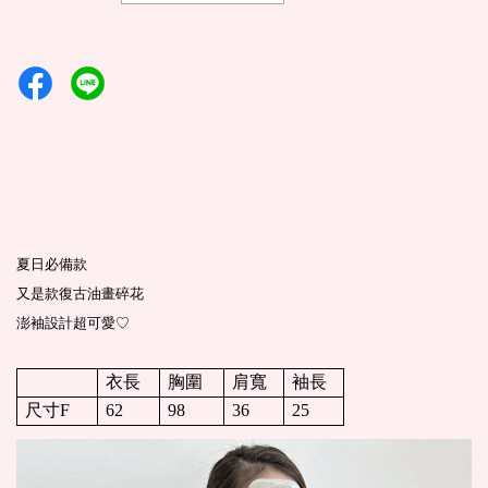
夏日必備款
又是款復古油畫碎花
澎袖設計超可愛♡
衣長
胸圍
肩寬
袖長
尺寸F
62
98
36
25