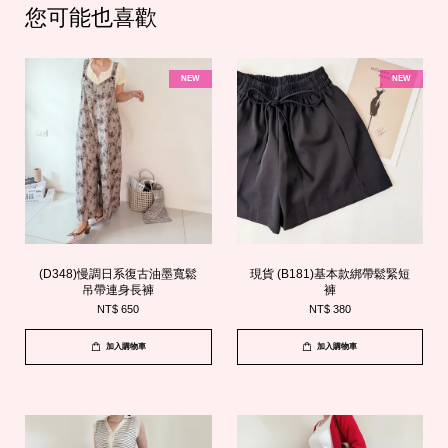
您可能也喜歡
NEW
NEW
(D348)慢調日系復古油墨寬鬆
現貨 (B181)基本款綁帶鬆緊短
吊帶連身長褲
褲
NT$ 650
NT$ 380
加入購物車
加入購物車