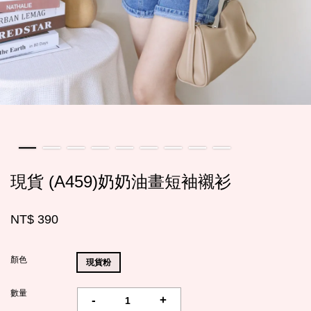
現貨 (A459)奶奶油畫短袖襯衫
NT$ 390
顏色
現貨粉
數量
-
+