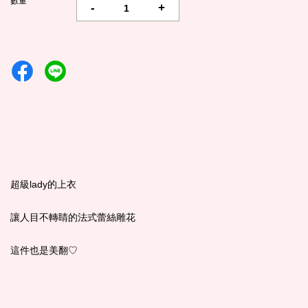
數量
-
+
超級lady的上衣
讓人目不轉睛的法式蕾絲雕花
這件也是美翻♡