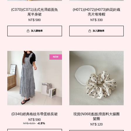
(C070)(C071)法式光澤緞面魚
(H071)(H072)(H073)鉤花針織
尾半身裙
亮片堆堆帽
NT$ 580
NT$ 330
加入購物車
加入購物車
NEW
(D346)經典格紋吊帶蛋糕長裙
現貨(N068)點點滑面料大腸圈
髮圈
NT$ 590
NT$ 620
-4.8%
NT$ 120