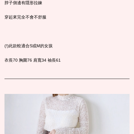
脖子側邊有隱形拉鍊
穿起來完全不會不舒服
(!)此款較適合S或M的女孩
衣長70 胸圍76 肩寬34 袖長61