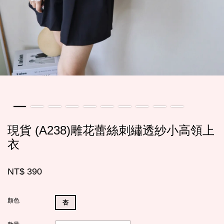
現貨 (A238)雕花蕾絲刺繡透紗小高領上
衣
NT$ 390
顏色
杏