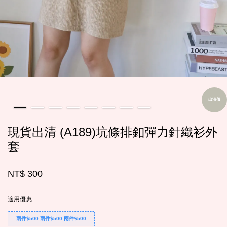
出清價
現貨出清 (A189)坑條排釦彈力針織衫外
套
NT$ 300
適用優惠
兩件$500 兩件$500 兩件$500