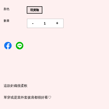
顏色
現貨咖
數量
-
+
這款針織很柔軟
單穿或是當外套披肩都很好看♡