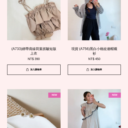
(A733)綁帶肩線荷葉抓皺短版
現貨 (A756)黑白小格紋連帽襯
上衣
衫
NT$ 390
NT$ 450
加入購物車
加入購物車
NEW
NEW