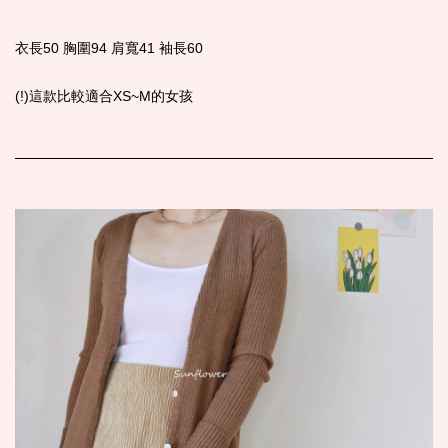
衣長50 胸圍94 肩寬41 袖長60
(!)這款比較適合XS~M的女孩