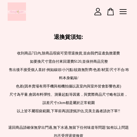
您的購物車目前還是空的。
退換貨須知:
繼續購物
收到商品7日內,除商品瑕疵可受理退換貨,並由我們這邊負擔運費
如要換尺寸需自付來回運費$120,並保持商品完整
售出後不接受個人喜好:例如線頭/小污點/紋路無對齊/色差/材質/尺寸不合/布
料本身氣味/
色差(因本賣場有用手機與相機拍攝以及室內與室外皆會影響色差)
尺寸為平量,會因布料彈性、測量起點等因素，與實際商品尺寸略有誤差，
誤差尺寸±3cm都是屬於正常範圍
以上皆不屬瑕疵範圍,下單前再請謹慎評估,完美主義者請勿下單!!
退回商品請確保無穿出門過,無下水過,無留下任何味道等問題!如有以上問題
均不受理退貨換貨