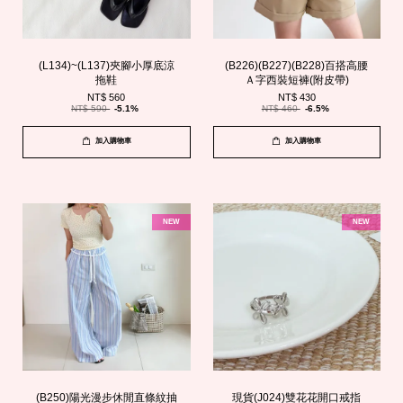
(L134)~(L137)夾腳小厚底涼
(B226)(B227)(B228)百搭高腰
拖鞋
Ａ字西裝短褲(附皮帶)
NT$ 560
NT$ 430
NT$ 590
-5.1%
NT$ 460
-6.5%
加入購物車
加入購物車
NEW
NEW
(B250)陽光漫步休閒直條紋抽
現貨(J024)雙花花開口戒指