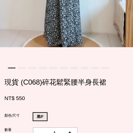
現貨 (C068)碎花鬆緊腰半身長裙
NT$ 550
顏色/尺寸
黑/F
數量
-
+