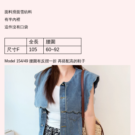
面料滑面雪紡料
有半內裡
這件沒有口袋
全長
腰圍
尺寸F
105
60~92
Model 154/49 腰圍有反摺一折 再搭配高的鞋子