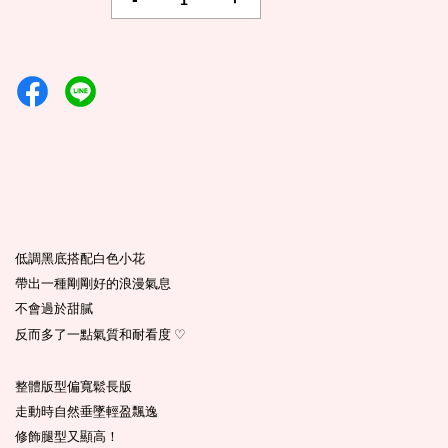
低調黑底搭配白色小花
帶出一種剛剛好的浪漫氣息
不會過於甜膩
反而多了一點氣質和耐看度
♡
整體版型偏寬鬆長版
走動時自然垂墜輕盈飄逸
修飾腿型又顯高！